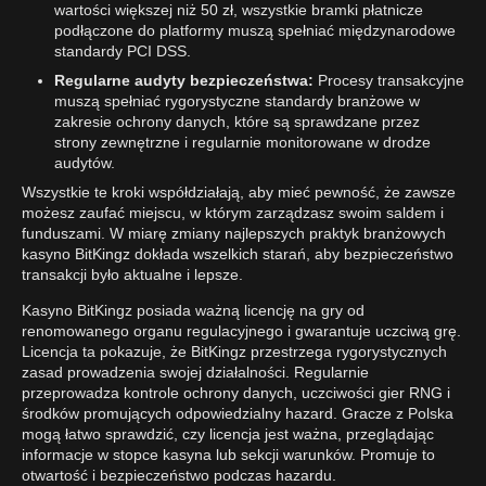
wartości większej niż 50 zł, wszystkie bramki płatnicze
podłączone do platformy muszą spełniać międzynarodowe
standardy PCI DSS.
Regularne audyty bezpieczeństwa:
Procesy transakcyjne
muszą spełniać rygorystyczne standardy branżowe w
zakresie ochrony danych, które są sprawdzane przez
strony zewnętrzne i regularnie monitorowane w drodze
audytów.
Wszystkie te kroki współdziałają, aby mieć pewność, że zawsze
możesz zaufać miejscu, w którym zarządzasz swoim saldem i
funduszami. W miarę zmiany najlepszych praktyk branżowych
kasyno BitKingz dokłada wszelkich starań, aby bezpieczeństwo
transakcji było aktualne i lepsze.
Kasyno BitKingz posiada ważną licencję na gry od
renomowanego organu regulacyjnego i gwarantuje uczciwą grę.
Licencja ta pokazuje, że BitKingz przestrzega rygorystycznych
zasad prowadzenia swojej działalności. Regularnie
przeprowadza kontrole ochrony danych, uczciwości gier RNG i
środków promujących odpowiedzialny hazard. Gracze z Polska
mogą łatwo sprawdzić, czy licencja jest ważna, przeglądając
informacje w stopce kasyna lub sekcji warunków. Promuje to
otwartość i bezpieczeństwo podczas hazardu.