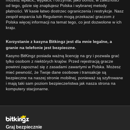
od tego, gdzie się znajdujesz Polska i wybranej metody
płatności. W kasie łatwo dostrzec ograniczenia i restrykcje. Nasz
zespół wsparcia lub Regulamin mogą przekazać graczom z
Polska więcej informacji na temat tego, co jest dozwolone w ich
kraju.
Korzystanie z kasyna Bitkingz jest dla mnie legalne, a
granie na telefonie jest bezpieczne.
Kasyno BitKingz posiada ważną licencję na gry i pozwala grać
tylko osobom z niektórych krajów. Przed rejestracją gracze
powinni zapoznać się z zasadami zawartymi w Polska. Możesz
mieć pewność, że Twoje dane osobowe i transakcje są
bezpieczne na naszej stronie mobilnej, ponieważ są szyfrowane
i mają taki sam poziom bezpieczeństwa jak nasza strona na
komputery stacjonarne.
Graj bezpiecznie