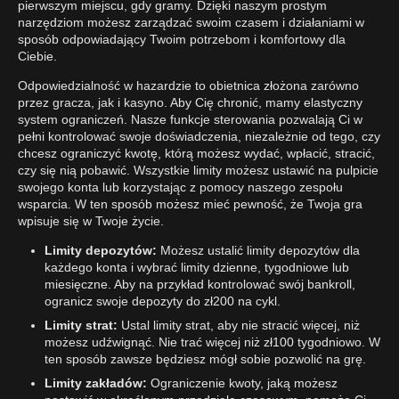
pierwszym miejscu, gdy gramy. Dzięki naszym prostym
narzędziom możesz zarządzać swoim czasem i działaniami w
sposób odpowiadający Twoim potrzebom i komfortowy dla
Ciebie.
Odpowiedzialność w hazardzie to obietnica złożona zarówno
przez gracza, jak i kasyno. Aby Cię chronić, mamy elastyczny
system ograniczeń. Nasze funkcje sterowania pozwalają Ci w
pełni kontrolować swoje doświadczenia, niezależnie od tego, czy
chcesz ograniczyć kwotę, którą możesz wydać, wpłacić, stracić,
czy się nią pobawić. Wszystkie limity możesz ustawić na pulpicie
swojego konta lub korzystając z pomocy naszego zespołu
wsparcia. W ten sposób możesz mieć pewność, że Twoja gra
wpisuje się w Twoje życie.
Limity depozytów:
Możesz ustalić limity depozytów dla
każdego konta i wybrać limity dzienne, tygodniowe lub
miesięczne. Aby na przykład kontrolować swój bankroll,
ogranicz swoje depozyty do zł200 na cykl.
Limity strat:
Ustal limity strat, aby nie stracić więcej, niż
możesz udźwignąć. Nie trać więcej niż zł100 tygodniowo. W
ten sposób zawsze będziesz mógł sobie pozwolić na grę.
Limity zakładów:
Ograniczenie kwoty, jaką możesz