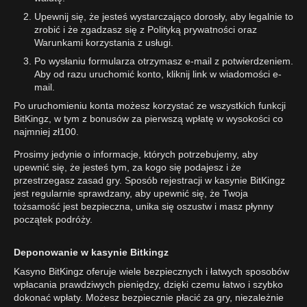
Upewnij się, że jesteś wystarczająco dorosły, aby legalnie to
zrobić i że zgadzasz się z Polityką prywatności oraz
Warunkami korzystania z usługi.
Po wysłaniu formularza otrzymasz e-mail z potwierdzeniem.
Aby od razu uruchomić konto, kliknij link w wiadomości e-
mail.
Po uruchomieniu konta możesz korzystać ze wszystkich funkcji
BitKingz, w tym z bonusów za pierwszą wpłatę w wysokości co
najmniej zł100.
Prosimy jedynie o informacje, których potrzebujemy, aby
upewnić się, że jesteś tym, za kogo się podajesz i że
przestrzegasz zasad gry. Sposób rejestracji w kasynie BitKingz
jest regularnie sprawdzany, aby upewnić się, że Twoja
tożsamość jest bezpieczna, unika się oszustw i masz płynny
początek podróży.
Deponowanie w kasynie Bitkingz
Kasyno BitKingz oferuje wiele bezpiecznych i łatwych sposobów
wpłacania prawdziwych pieniędzy, dzięki czemu łatwo i szybko
dokonać wpłaty. Możesz bezpiecznie płacić za gry, niezależnie